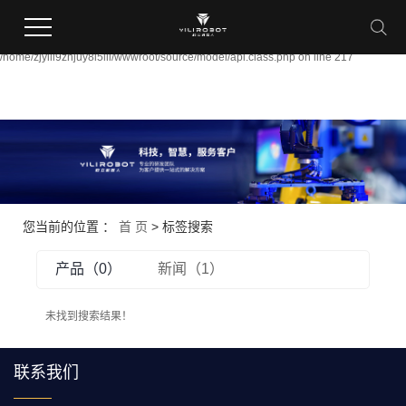
Warning:
file_put_contents(/home/zjyili9znjuy8i5lli/wwwroot/source/cache/license_cache.ph
failed to open stream: Permission denied in
/home/zjyili9znjuy8i5lli/wwwroot/source/model/api.class.php on line 217
您当前的位置 ：
首 页
> 标签搜索
产品（0）
新闻（1）
未找到搜索结果！
联系我们