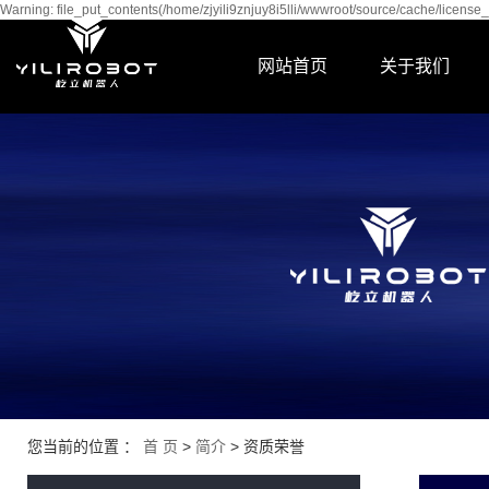
Warning: file_put_contents(/home/zjyili9znjuy8i5lli/wwwroot/source/cache/license_
网站首页
关于我们
公司简介
发展历程
研发实力
企业之歌
资质荣誉
营业执照
合作伙伴
您当前的位置 ：
首 页
>
简介
>
资质荣誉