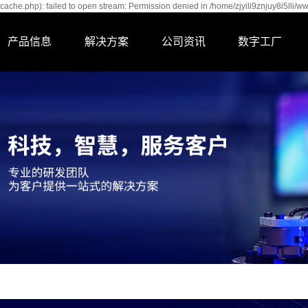
cache.php): failed to open stream: Permission denied in /home/zjyili9znjuy8i5lli/w
产品信息
解决方案
公司资讯
数字工厂
桁架机器人
齿轮行业
公司新闻
数字工厂
关节机器人
传动轴行业
行业资讯
储料仓
轴承行业
屹立商学院
钻孔机
汽车零部件行业
检测设备
机床厂配套
精密夹具
生物技术物链网
其它产品
锂电池行业
系统
锂电分切机
其他行业