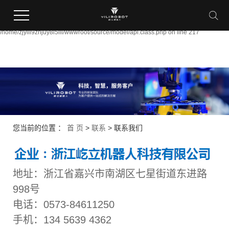
Warning:
file_put_contents(/home/zjyili9znjuy8i5lli/wwwroot/source/cache/license_cache.ph
failed to open stream: Permission denied in
/home/zjyili9znjuy8i5lli/wwwroot/source/model/api.class.php on line 217
您当前的位置 ：
首 页
>
联系
>
联系我们
地址：浙江省嘉兴市南湖区七星街道东进路
998号
电话：0573-84611250
手机：134 5639 4362