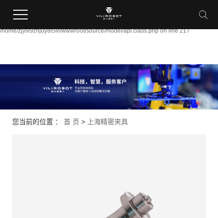
Warning:
file_put_contents(/home/zjyili9znjuy8i5lli/wwwroot/source/cache/license_cache.ph
failed to open stream: Permission denied in
/home/zjyili9znjuy8i5lli/wwwroot/source/model/api.class.php on line 217
您当前的位置 ：
首 页
>
上海精密夹具